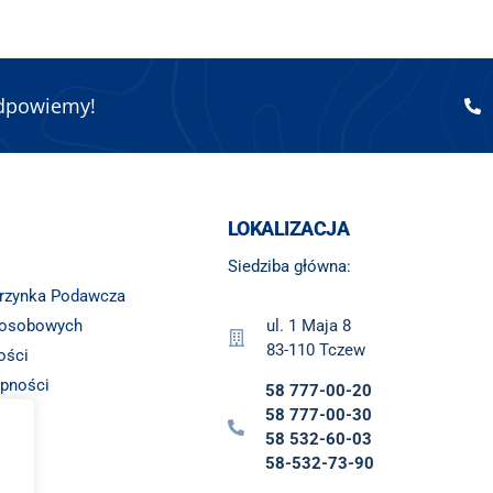
odpowiemy!
LOKALIZACJA
Siedziba główna:
krzynka Podawcza
 osobowych
ul. 1 Maja 8
83-110 Tczew
ości
ępności
58 777-00-20
ny
58 777-00-30
58 532-60-03
58-532-73-90