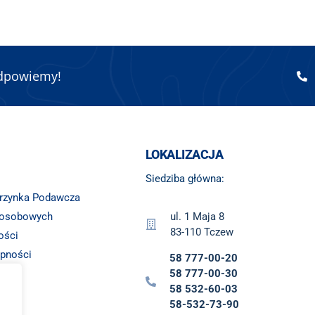
odpowiemy!
LOKALIZACJA
Siedziba główna:
krzynka Podawcza
 osobowych
ul. 1 Maja 8
83-110 Tczew
ości
ępności
58 777-00-20
ny
58 777-00-30
58 532-60-03
58-532-73-90