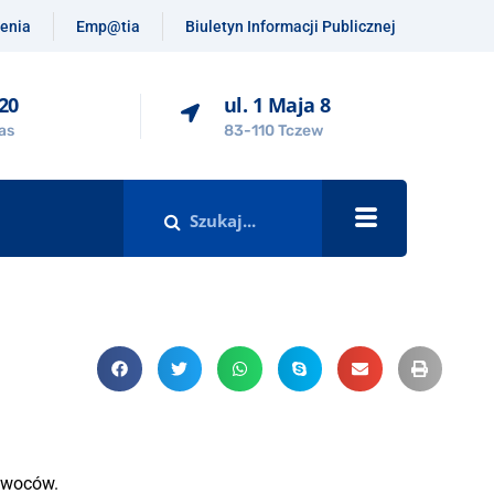
enia
Emp@tia
Biuletyn Informacji Publicznej
-20
ul. 1 Maja 8
as
83-110 Tczew
 owoców.