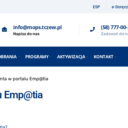
ESP
e-Doręcz
info@mops.tczew.pl
(58) 777-00
Napisz do nas
Zadzwoń do n
OBRANIA
PROGRAMY
AKTYWIZACJA
KONTAKT
nta w portalu Emp@tia
lu Emp@tia
tia?