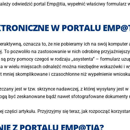
 należy odwiedzić portal Emp@tia, wypełnić właściwy formularz 
EKTRONICZNE W PORTALU EMP@
raktywną, oznacza to, że nie pobieramy ich na swój komputer an
ej. To pozwoliło na zastosowanie w nich odrobinę przyjaźniejsz
 są przy pomocy czegoś w rodzaju „asystenta” – formularz uzupe
a w wielu miejscach odnaleźć można niezbędne wskazówki i wyj
st mniej skomplikowane i czasochłonne niż wypełnienie wniosku
czany jest w tzw. skrzynce nadawczej, z której wysyłany jest
mogą być zeskanowane bądź nawet sfotografowane dokumenty n
części artykułu. Przyjrzyjmy się teraz, jak rozpocząć korzysta
IE Z PORTALU EMP@TIA?