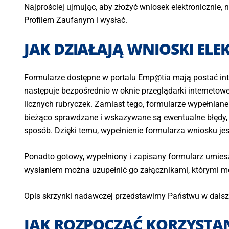
Najprościej ujmując, aby złożyć wniosek elektronicznie,
Profilem Zaufanym i wysłać.
JAK DZIAŁAJĄ WNIOSKI EL
Formularze dostępne w portalu Emp@tia mają postać inte
następuje bezpośrednio w oknie przeglądarki internetow
licznych rubryczek. Zamiast tego, formularze wypełniane
bieżąco sprawdzane i wskazywane są ewentualne błędy, 
sposób. Dzięki temu, wypełnienie formularza wniosku je
Ponadto gotowy, wypełniony i zapisany formularz umiesz
wysłaniem można uzupełnić go załącznikami, którymi 
Opis skrzynki nadawczej przedstawimy Państwu w dalszej 
JAK ROZPOCZĄĆ KORZYSTAN