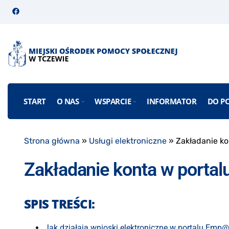
START
O NAS
WSPARCIE
INFORMATOR
DO P
Strona główna
»
Usługi elektroniczne
»
Zakładanie ko
Zakładanie konta w porta
SPIS TREŚCI:
Jak działają wnioski elektroniczne w portalu Emp@