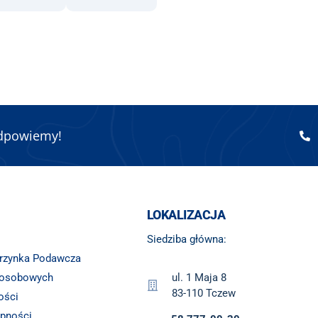
odpowiemy!
LOKALIZACJA
Siedziba główna:
krzynka Podawcza
 osobowych
ul. 1 Maja 8
83-110 Tczew
ości
ępności