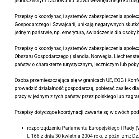
jednoczesnym zachowaniu prawa wewnętrznego każdego
Przepisy o koordynacji systemów zabezpieczenia społecz
Gospodarczego i Szwajcarii, unikają negatywnych skutk
jednym państwie, np. emerytura, świadczenie dla osoby b
Przepisy o koordynacji systemów zabezpieczenia społecz
Obszaru Gospodarczego (Islandia, Norwegia, Liechtenste
państw o charakterze turystycznym, leczniczym lub poby
Osoba przemieszczająca się w granicach UE, EOG i Konf
prowadzić działalność gospodarczą, pobierać zasiłek dl
pracy w jednym z tych państw przez polskiego lub zagr
Przepisy dotyczące koordynacji zawarte są w dwóch p
rozporządzeniu Parlamentu Europejskiego i Rady (
L 166 z dnia 30 kwietnia 2004 roku z późn. zm.; Dz. 