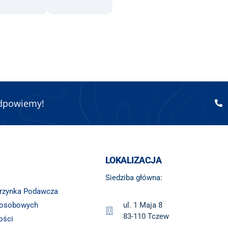
odpowiemy!
LOKALIZACJA
Siedziba główna:
krzynka Podawcza
 osobowych
ul. 1 Maja 8
83-110 Tczew
ości