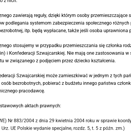
 z nich.
nego zawierają reguły, dzięki którym osoby przemieszczające si
ów podlegania systemom zabezpieczenia społecznego różnych p
ezrobotnej, itp. będą wypłacane, także jeśli osoba uprawniona 
nego stosujemy w przypadku przemieszczania się członka rodzi
in) i Konfederacji Szwajcarskiej. Nie mają one zastosowania w
tu w związanego z podjęciem przez dziecko kształcenia.
ederacji Szwajcarskiej może zamieszkiwać w jednym z tych pań
a osób bezrobotnych, pobierać z budżetu innego państwa człon
anicznego pracodawcę.
odstawowych aktach prawnych:
WE) Nr 883/2004 z dnia 29 kwietnia 2004 roku w sprawie koord
Urz. UE Polskie wydanie specjalne, rozdz. 5, t. 5 z późn. zm.)