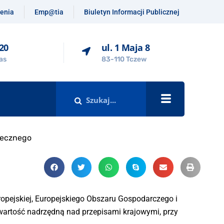
enia
Emp@tia
Biuletyn Informacji Publicznej
-20
ul. 1 Maja 8
as
83-110 Tczew
łecznego
ropejskiej, Europejskiego Obszaru Gospodarczego i
wartość nadrzędną nad przepisami krajowymi, przy