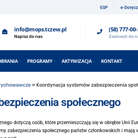
ESP
e-Doręcz
info@mops.tczew.pl
(58) 777-00
Napisz do nas
Zadzwoń do n
OBRANIA
PROGRAMY
AKTYWIZACJA
KONTAKT
wychowawcze
»
Koordynacja systemów zabezpieczenia spo
bezpieczenia społecznego
nego dotyczą osób, które przemieszczają się w obrębie Unii Eu
temy zabezpieczenia społecznego państw członkowskich i mają 