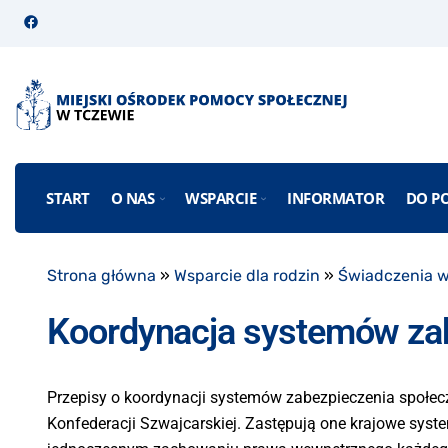
START
O NAS
WSPARCIE
INFORMATOR
DO P
Strona główna
»
Wsparcie dla rodzin
»
Świadczenia 
Koordynacja systemów za
Przepisy o koordynacji systemów zabezpieczenia społecz
Konfederacji Szwajcarskiej. Zastępują one krajowe sys