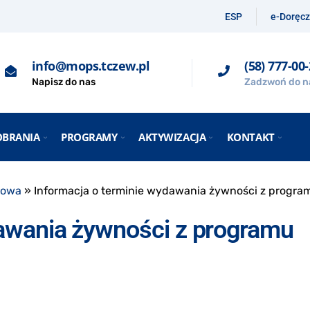
ESP
e-Doręcz
info@mops.tczew.pl
(58) 777-00
Napisz do nas
Zadzwoń do n
OBRANIA
PROGRAMY
AKTYWIZACJA
KONTAKT
iowa
»
Informacja o terminie wydawania żywności z progra
dawania żywności z programu