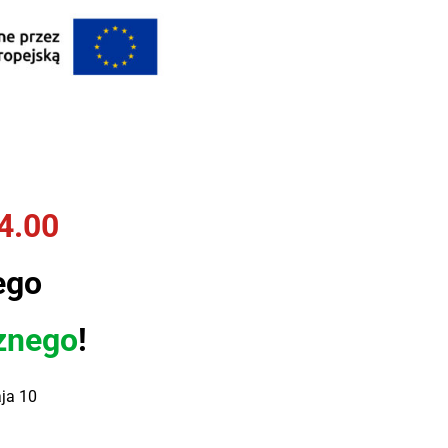
4
.00
ego
znego
!
ja 10