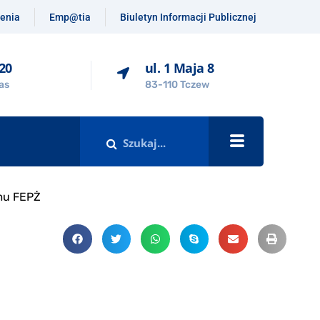
enia
Emp@tia
Biuletyn Informacji Publicznej
-20
ul. 1 Maja 8
as
83-110 Tczew
mu FEPŻ