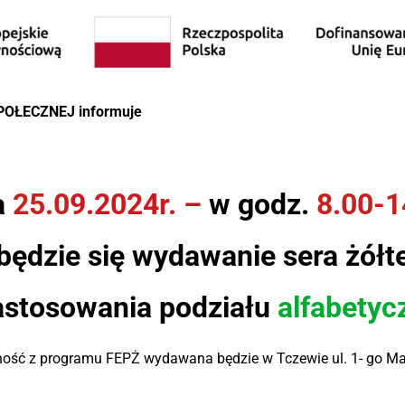
OŁECZNEJ informuje
a
2
5
.0
9
.20
2
4
r.
–
w godz.
8.00-1
będzie się
wydawanie
sera
żółt
astosowani
a
podziału
alfabet
yc
ość z programu FEPŻ wydawana będzie w Tczewie ul. 1- go Ma