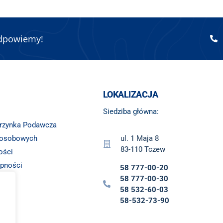
odpowiemy!
LOKALIZACJA
Siedziba główna:
krzynka Podawcza
 osobowych
ul. 1 Maja 8
83-110 Tczew
ości
ępności
58 777-00-20
ny
58 777-00-30
58 532-60-03
58-532-73-90