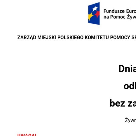
ZARZĄD MIEJSKI POLSKIEGO KOMITETU POMOCY SP
Dni
od
bez
z
Żywn
UWAGA!