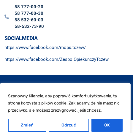
58 777-00-20
58 777-00-30
58 532-60-03
58-532-73-90
SOCIALMEDIA
https://www.facebook.com/mops.tczew/
https://www.facebook.com/ZespolOpiekunczyTczew
© Miejski Ośrodek Pomocy Społecznej w Tczewie
Szanowny Kliencie, aby poprawić komfort użytkowania, ta
Skok do góry
strona korzysta z plików cookie. Zakładamy, że nie masz nic
przeciwko, ale możesz zrezygnować, jeśli chcesz.
PL
Zmień
Odrzuć
OK