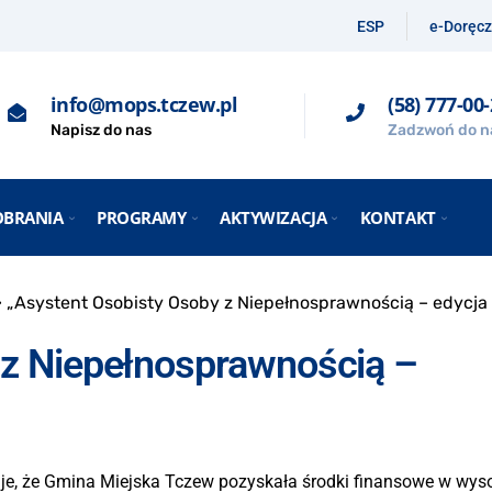
ESP
e-Doręcz
info@mops.tczew.pl
(58) 777-00
Napisz do nas
Zadzwoń do n
OBRANIA
PROGRAMY
AKTYWIZACJA
KONTAKT
»
„Asystent Osobisty Osoby z Niepełnosprawnością – edycja
 z Niepełnosprawnością –
e, że Gmina Miejska Tczew pozyskała środki finansowe w wysok