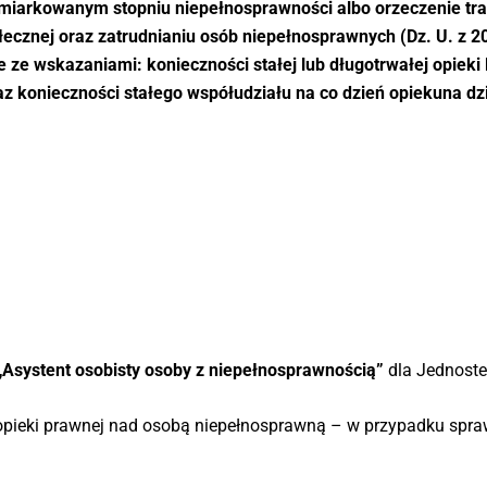
iarkowanym stopniu niepełnosprawności albo orzeczenie trakto
połecznej oraz zatrudnianiu osób niepełnosprawnych (Dz. U. z 2
e ze wskazaniami: konieczności stałej lub długotrwałej opiek
 konieczności stałego współudziału na co dzień opiekuna dziec
„Asystent osobisty osoby z niepełnosprawnością”
dla Jednoste
opieki prawnej nad osobą niepełnosprawną – w przypadku spra