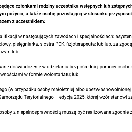
będące członkami rodziny uczestnika wstępnych lub zstępnych
m pożyciu, a także osobę pozostającą w stosunku przysposo
razem z uczestnikiem:
ifikacji w następujących zawodach i specjalnościach: asystent
owy, pielęgniarka, siostra PCK, fizjoterapeuta; lub lub, za zgo
ńczym lub
wane doświadczenie w udzielaniu bezpośredniej pomocy osobo
wnościami w formie wolontariatu; lub
ego (w przypadku osoby małoletniej albo ubezwłasnowolnionej 
amorządu Terytorialnego – edycja 2025, której wzór stanowi z
j osoby z niepełnosprawnością muszą być realizowane zgodnie z