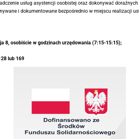
czenie usług asystencji osobistej oraz dokonywać doraźnych ko
onywane i dokumentowane bezpośrednio w miejscu realizacji usł
aja 8, osobiście w godzinach urzędowania (7:15-15:15);
128 lub 169