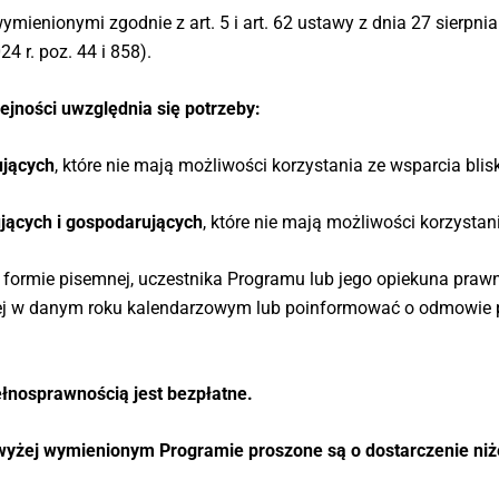
enionymi zgodnie z art. 5 i art. 62 ustawy z dnia 27 sierpnia 1
4 r. poz. 44 i 858).
lejności uwzględnia się potrzeby:
ujących
, które nie mają możliwości korzystania ze wsparcia blisk
jących i gospodarujących
, które nie mają możliwości korzystani
ormie pisemnej, uczestnika Programu lub jego opiekuna prawne
ej w danym roku kalendarzowym lub poinformować o odmowie pr
pełnosprawnością jest bezpłatne.
 wyżej wymienionym Programie proszone są o dostarczenie n